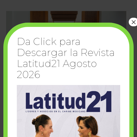
×
Da Click para
Descargar la Revista
Latitud21 Agosto
2026
Cuando la solidaridad inspira; cumplen
sueños Fairmont Mayakoba y Make-A-Wish
México
1 julio, 2026