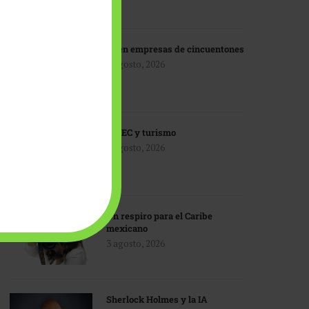
IA en empresas de cincuentones
3 agosto, 2026
TMEC y turismo
3 agosto, 2026
Un respiro para el Caribe
mexicano
3 agosto, 2026
Sherlock Holmes y la IA