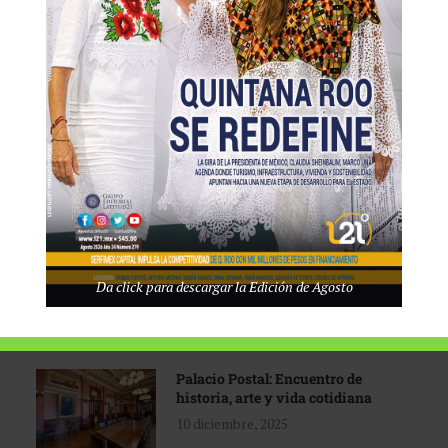
Tecnológico de Monterrey
3 agosto, 2026
Promoción turística con visión
1 abril, 2026
Industria global en
Da click para descargar la Edición de Agosto
reconfiguración
31 marzo, 2026
Palacio Postal: Encuentro de
historia, arte y vida cotidiana
10 diciembre, 2025