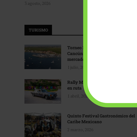
3 agosto, 2026
TURISMO
Torneo Internacional de Pesca
Cancún: Navegando hacia nuevos
mercados
1 julio, 2026
Rally Maya: Herencia automotriz
en ruta
1 abril, 2026
Quinto Festival Gastronómico del
Caribe Mexicano
2 marzo, 2026