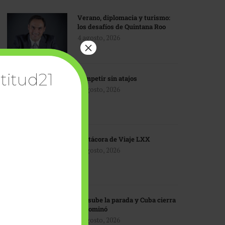
Verano, diplomacia y turismo:
los desafíos de Quintana Roo
4 agosto, 2026
×
titud21
Competir sin atajos
4 agosto, 2026
Bitácora de Viaje LXX
3 agosto, 2026
EU sube la parada y Cuba cierra
el dominó
3 agosto, 2026