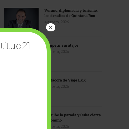
Verano, diplomacia y turismo:
los desafíos de Quintana Roo
4 agosto, 2026
×
titud21
Competir sin atajos
4 agosto, 2026
Bitácora de Viaje LXX
3 agosto, 2026
EU sube la parada y Cuba cierra
el dominó
3 agosto, 2026