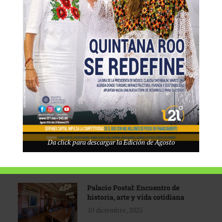
Tecnológico de Monterrey
3 agosto, 2026
Promoción turística con visión
1 abril, 2026
Industria global en
Da click para descargar la Edición de Agosto
reconfiguración
31 marzo, 2026
Palacio Postal: Encuentro de
historia, arte y vida cotidiana
10 diciembre, 2025