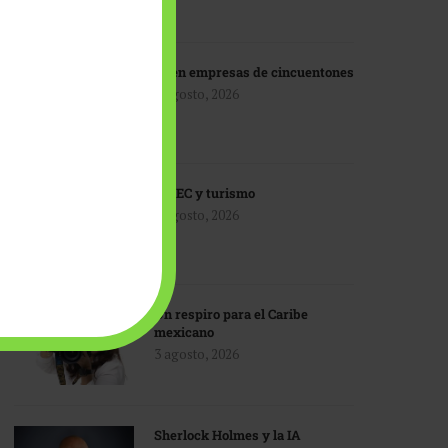
IA en empresas de cincuentones
3 agosto, 2026
TMEC y turismo
3 agosto, 2026
Un respiro para el Caribe
mexicano
3 agosto, 2026
Sherlock Holmes y la IA