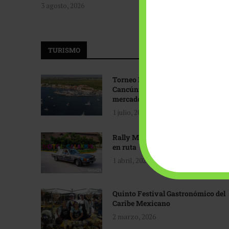
3 agosto, 2026
TURISMO
Torneo Internacional de Pesca
Cancún: Navegando hacia nuevos
mercados
1 julio, 2026
Rally Maya: Herencia automotriz
en ruta
1 abril, 2026
Quinto Festival Gastronómico del
Caribe Mexicano
2 marzo, 2026