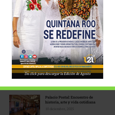
Tecnológico de Monterrey
3 agosto, 2026
Promoción turística con visión
1 abril, 2026
Industria global en
Da click para descargar la Edición de Agosto
reconfiguración
31 marzo, 2026
Palacio Postal: Encuentro de
historia, arte y vida cotidiana
10 diciembre, 2025