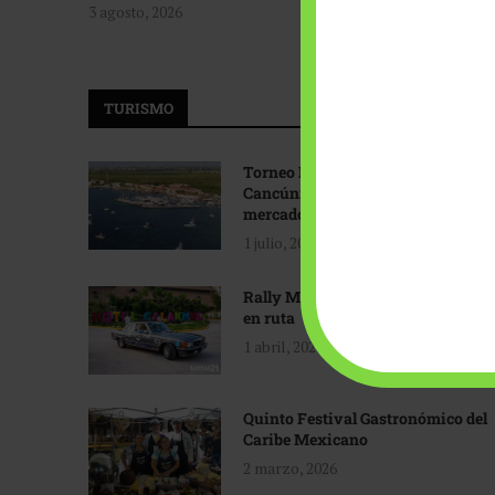
3 agosto, 2026
TURISMO
Torneo Internacional de Pesca
Cancún: Navegando hacia nuevos
mercados
1 julio, 2026
Rally Maya: Herencia automotriz
en ruta
1 abril, 2026
Quinto Festival Gastronómico del
Caribe Mexicano
2 marzo, 2026