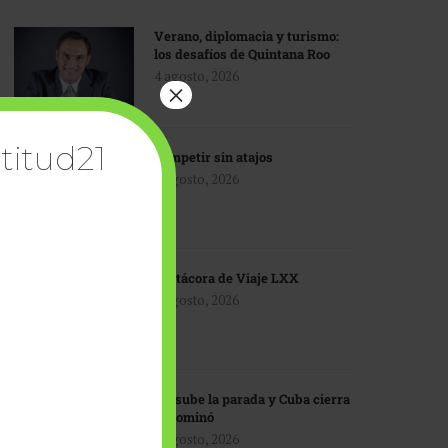
Verano, diplomacia y turismo:
los desafíos de Quintana Roo
4 agosto, 2026
×
titud21
Competir sin atajos
4 agosto, 2026
Bitácora de Viaje LXX
3 agosto, 2026
EU sube la parada y Cuba cierra
el dominó
3 agosto, 2026