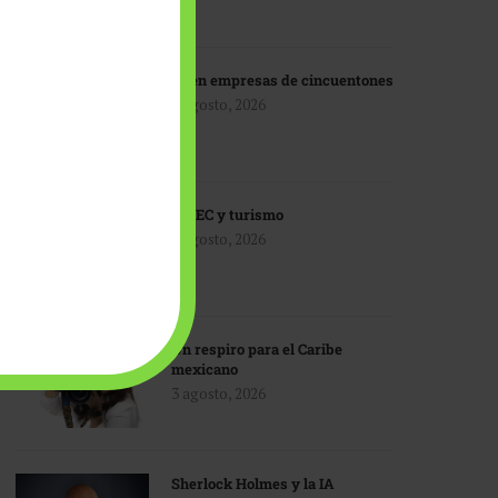
IA en empresas de cincuentones
3 agosto, 2026
TMEC y turismo
3 agosto, 2026
Un respiro para el Caribe
mexicano
3 agosto, 2026
Sherlock Holmes y la IA