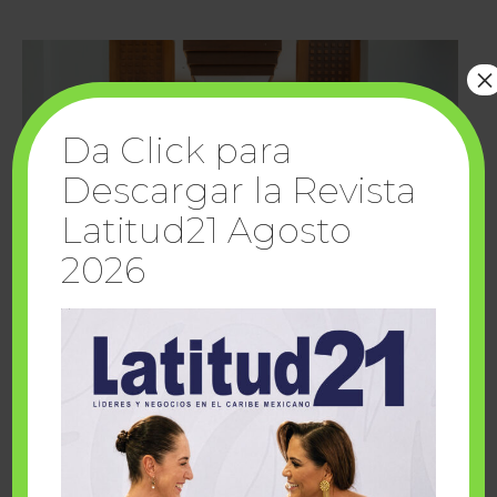
×
Da Click para
Descargar la Revista
Latitud21 Agosto
2026
Cuando la solidaridad inspira; cumplen
sueños Fairmont Mayakoba y Make-A-Wish
México
1 julio, 2026