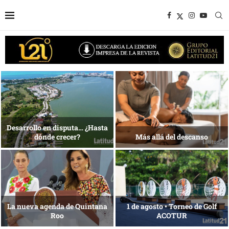
1 al 28 de agosto •
Energía que Impulsa la
Fundación Isleña
competitividad
Reconocimiento de viajeros
La esencia del servicio