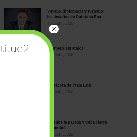
Verano, diplomacia y turismo:
los desafíos de Quintana Roo
4 agosto, 2026
×
titud21
Competir sin atajos
4 agosto, 2026
Bitácora de Viaje LXX
3 agosto, 2026
EU sube la parada y Cuba cierra
el dominó
3 agosto, 2026