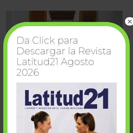
×
Da Click para
Descargar la Revista
Latitud21 Agosto
2026
Cuando la solidaridad inspira; cumplen
sueños Fairmont Mayakoba y Make-A-Wish
México
1 julio, 2026