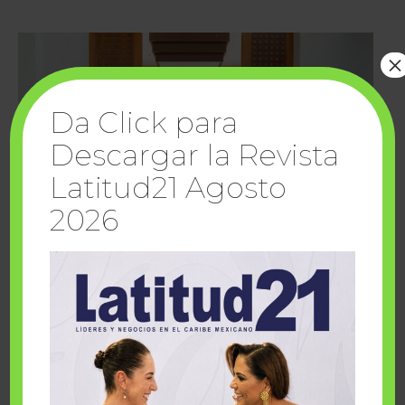
×
Da Click para
Descargar la Revista
Latitud21 Agosto
2026
Cuando la solidaridad inspira; cumplen
sueños Fairmont Mayakoba y Make-A-Wish
México
1 julio, 2026