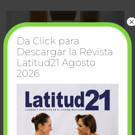
×
Da Click para
Descargar la Revista
Latitud21 Agosto
2026
Cuando la solidaridad inspira; cumplen
sueños Fairmont Mayakoba y Make-A-Wish
México
1 julio, 2026