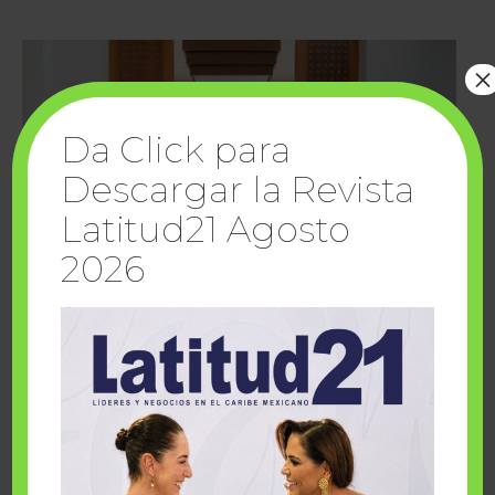
×
Da Click para
Descargar la Revista
Latitud21 Agosto
2026
Cuando la solidaridad inspira; cumplen
sueños Fairmont Mayakoba y Make-A-Wish
México
1 julio, 2026