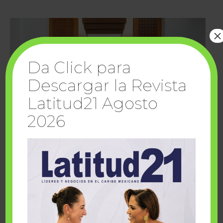
×
Da Click para
Descargar la Revista
Latitud21 Agosto
2026
Cuando la solidaridad inspira; cumplen
sueños Fairmont Mayakoba y Make-A-Wish
México
1 julio, 2026