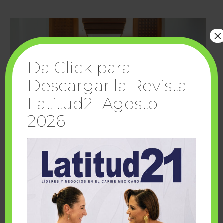
×
Da Click para
Descargar la Revista
Latitud21 Agosto
2026
Cuando la solidaridad inspira; cumplen
sueños Fairmont Mayakoba y Make-A-Wish
México
1 julio, 2026