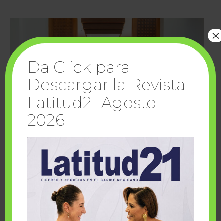
×
Da Click para
Descargar la Revista
Latitud21 Agosto
2026
Cuando la solidaridad inspira; cumplen
sueños Fairmont Mayakoba y Make-A-Wish
México
1 julio, 2026