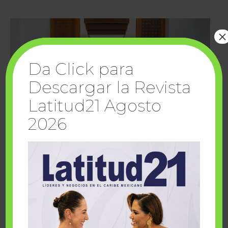
×
Da Click para
Descargar la Revista
Latitud21 Agosto
2026
Cuando la solidaridad inspira; cumplen
sueños Fairmont Mayakoba y Make-A-Wish
México
1 julio, 2026