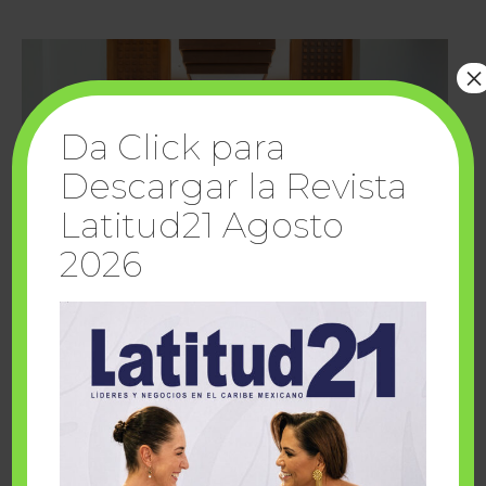
×
Da Click para
Descargar la Revista
Latitud21 Agosto
2026
Cuando la solidaridad inspira; cumplen
sueños Fairmont Mayakoba y Make-A-Wish
México
1 julio, 2026