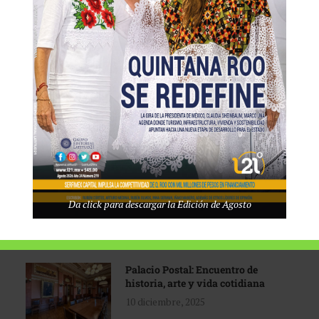
Tecnológico de Monterrey
3 agosto, 2026
Promoción turística con visión
1 abril, 2026
Industria global en
Da click para descargar la Edición de Agosto
reconfiguración
31 marzo, 2026
Palacio Postal: Encuentro de
historia, arte y vida cotidiana
10 diciembre, 2025