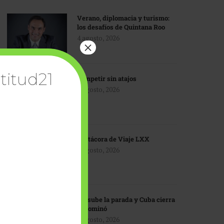
Verano, diplomacia y turismo:
los desafíos de Quintana Roo
4 agosto, 2026
×
titud21
Competir sin atajos
4 agosto, 2026
Bitácora de Viaje LXX
3 agosto, 2026
EU sube la parada y Cuba cierra
el dominó
3 agosto, 2026