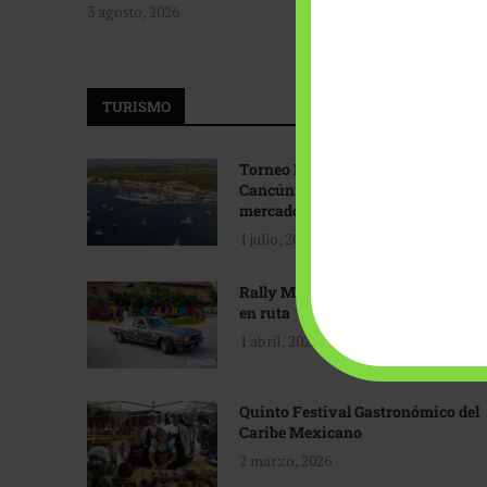
3 agosto, 2026
TURISMO
Torneo Internacional de Pesca
Cancún: Navegando hacia nuevos
mercados
1 julio, 2026
Rally Maya: Herencia automotriz
en ruta
1 abril, 2026
Quinto Festival Gastronómico del
Caribe Mexicano
2 marzo, 2026