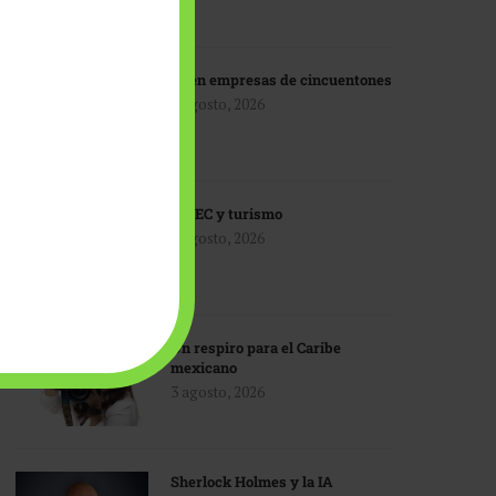
IA en empresas de cincuentones
3 agosto, 2026
TMEC y turismo
3 agosto, 2026
Un respiro para el Caribe
mexicano
3 agosto, 2026
Sherlock Holmes y la IA