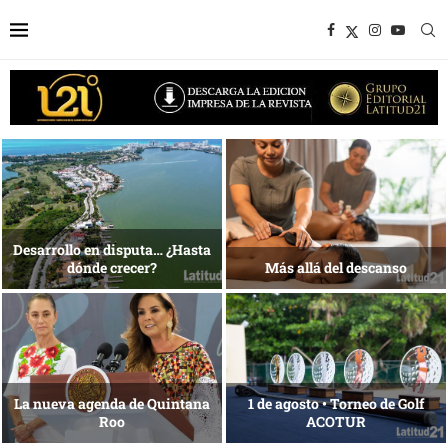
1 al 28 de agosto •
Energía que Impulsa la
Fundación Isleña
competitividad
Reconocimiento de viajeros
La esencia del servicio