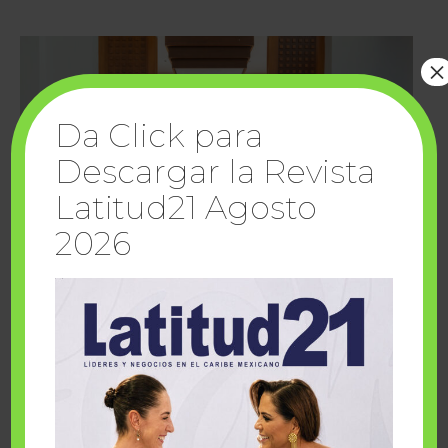
×
Da Click para
Descargar la Revista
Latitud21 Agosto
2026
Cuando la solidaridad inspira; cumplen
sueños Fairmont Mayakoba y Make-A-Wish
México
1 julio, 2026