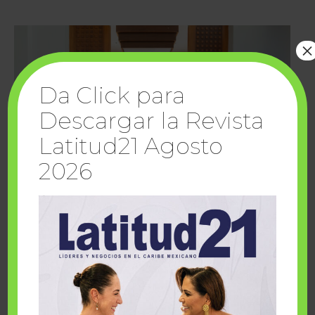
×
Da Click para
Descargar la Revista
Latitud21 Agosto
2026
Cuando la solidaridad inspira; cumplen
sueños Fairmont Mayakoba y Make-A-Wish
México
1 julio, 2026