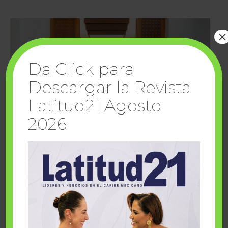
×
Da Click para
Descargar la Revista
Latitud21 Agosto
2026
Cuando la solidaridad inspira; cumplen
sueños Fairmont Mayakoba y Make-A-Wish
México
1 julio, 2026