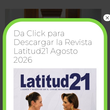
×
Da Click para
Descargar la Revista
Latitud21 Agosto
2026
Cuando la solidaridad inspira; cumplen
sueños Fairmont Mayakoba y Make-A-Wish
México
1 julio, 2026