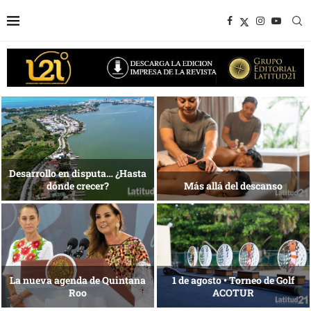
1 al 28 de agosto •
Energía que Impulsa la
Fundación Isleña
competitividad
Reconocimiento de viajeros
La esencia del servicio