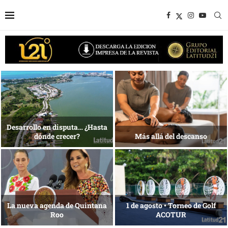
1 al 28 de agosto •
Energía que Impulsa la
Fundación Isleña
competitividad
Reconocimiento de viajeros
La esencia del servicio