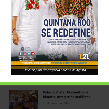
Tecnológico de Monterrey
3 agosto, 2026
Promoción turística con visión
1 abril, 2026
Industria global en
Da click para descargar la Edición de Agosto
reconfiguración
31 marzo, 2026
Palacio Postal: Encuentro de
historia, arte y vida cotidiana
10 diciembre, 2025