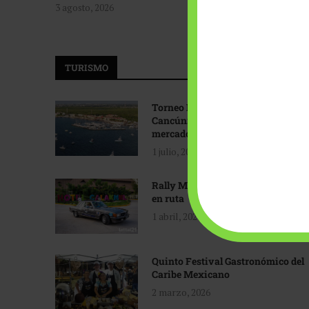
3 agosto, 2026
TURISMO
Torneo Internacional de Pesca
Cancún: Navegando hacia nuevos
mercados
1 julio, 2026
Rally Maya: Herencia automotriz
en ruta
1 abril, 2026
Quinto Festival Gastronómico del
Caribe Mexicano
2 marzo, 2026