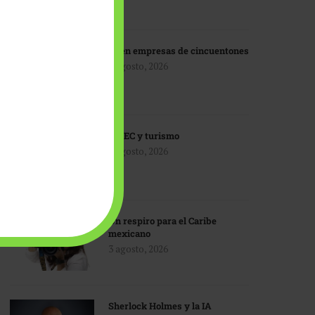
IA en empresas de cincuentones
3 agosto, 2026
TMEC y turismo
3 agosto, 2026
Un respiro para el Caribe
mexicano
3 agosto, 2026
Sherlock Holmes y la IA