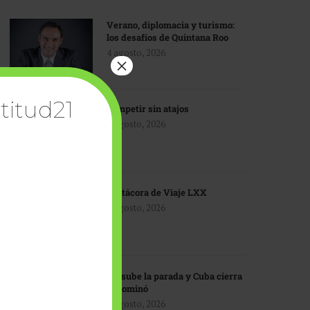
Verano, diplomacia y turismo:
los desafíos de Quintana Roo
4 agosto, 2026
×
titud21
Competir sin atajos
4 agosto, 2026
Bitácora de Viaje LXX
3 agosto, 2026
EU sube la parada y Cuba cierra
el dominó
3 agosto, 2026