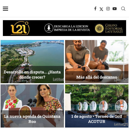
1 al 28 de agosto •
Energía que Impulsa la
Fundación Isleña
competitividad
Reconocimiento de viajeros
La esencia del servicio