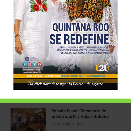
Tecnológico de Monterrey
3 agosto, 2026
Promoción turística con visión
1 abril, 2026
Industria global en
Da click para descargar la Edición de Agosto
reconfiguración
31 marzo, 2026
Palacio Postal: Encuentro de
historia, arte y vida cotidiana
10 diciembre, 2025