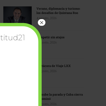
Verano, diplomacia y turismo:
los desafíos de Quintana Roo
4 agosto, 2026
×
titud21
Competir sin atajos
4 agosto, 2026
Bitácora de Viaje LXX
3 agosto, 2026
EU sube la parada y Cuba cierra
el dominó
3 agosto, 2026