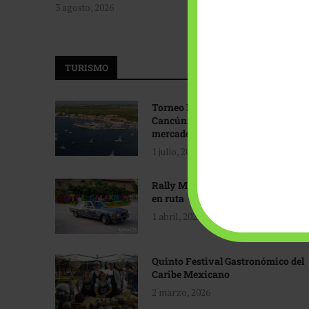
3 agosto, 2026
TURISMO
Torneo Internacional de Pesca
Cancún: Navegando hacia nuevos
mercados
1 julio, 2026
Rally Maya: Herencia automotriz
en ruta
1 abril, 2026
Quinto Festival Gastronómico del
Caribe Mexicano
2 marzo, 2026