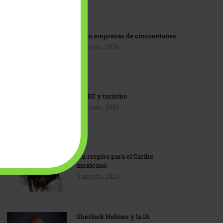
IA en empresas de cincuentones
3 agosto, 2026
TMEC y turismo
3 agosto, 2026
Un respiro para el Caribe
mexicano
3 agosto, 2026
Sherlock Holmes y la IA