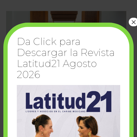
×
Da Click para
Descargar la Revista
Latitud21 Agosto
2026
Cuando la solidaridad inspira; cumplen
sueños Fairmont Mayakoba y Make-A-Wish
México
1 julio, 2026