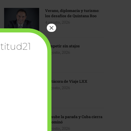
Verano, diplomacia y turismo:
los desafíos de Quintana Roo
4 agosto, 2026
×
titud21
Competir sin atajos
4 agosto, 2026
Bitácora de Viaje LXX
3 agosto, 2026
EU sube la parada y Cuba cierra
el dominó
3 agosto, 2026