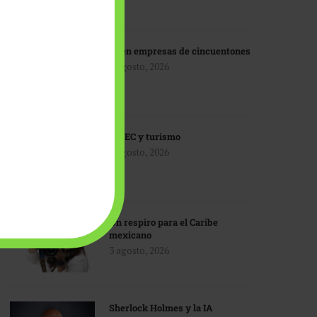
IA en empresas de cincuentones
3 agosto, 2026
TMEC y turismo
3 agosto, 2026
Un respiro para el Caribe
mexicano
3 agosto, 2026
Sherlock Holmes y la IA