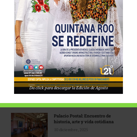
Tecnológico de Monterrey
3 agosto, 2026
Promoción turística con visión
1 abril, 2026
Industria global en
Da click para descargar la Edición de Agosto
reconfiguración
31 marzo, 2026
Palacio Postal: Encuentro de
historia, arte y vida cotidiana
10 diciembre, 2025