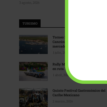
3 agosto, 2026
TURISMO
Torneo Internacional de Pesca
Cancún: Navegando hacia nuevos
mercados
1 julio, 2026
Rally Maya: Herencia automotriz
en ruta
1 abril, 2026
Quinto Festival Gastronómico del
Caribe Mexicano
2 marzo, 2026