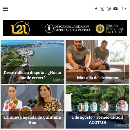
1 al 28 de agosto •
Energía que Impulsa la
Fundación Isleña
competitividad
Reconocimiento de viajeros
La esencia del servicio