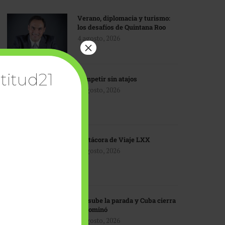
Verano, diplomacia y turismo:
los desafíos de Quintana Roo
4 agosto, 2026
×
titud21
Competir sin atajos
4 agosto, 2026
Bitácora de Viaje LXX
3 agosto, 2026
EU sube la parada y Cuba cierra
el dominó
3 agosto, 2026