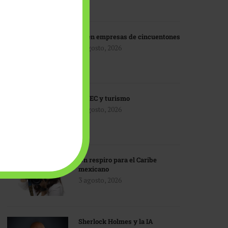
IA en empresas de cincuentones
3 agosto, 2026
TMEC y turismo
3 agosto, 2026
Un respiro para el Caribe
mexicano
3 agosto, 2026
Sherlock Holmes y la IA