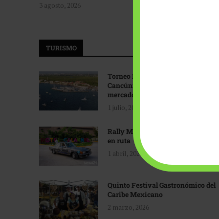
3 agosto, 2026
TURISMO
Torneo Internacional de Pesca
Cancún: Navegando hacia nuevos
mercados
1 julio, 2026
Rally Maya: Herencia automotriz
en ruta
1 abril, 2026
Quinto Festival Gastronómico del
Caribe Mexicano
2 marzo, 2026