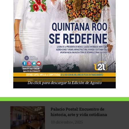
Tecnológico de Monterrey
3 agosto, 2026
Promoción turística con visión
1 abril, 2026
Industria global en
Da click para descargar la Edición de Agosto
reconfiguración
31 marzo, 2026
Palacio Postal: Encuentro de
historia, arte y vida cotidiana
10 diciembre, 2025