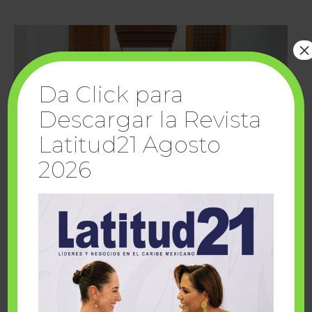
×
Da Click para
Descargar la Revista
Latitud21 Agosto
2026
Cuando la solidaridad inspira; cumplen
sueños Fairmont Mayakoba y Make-A-Wish
México
1 julio, 2026