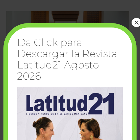
×
Da Click para
Descargar la Revista
Latitud21 Agosto
2026
Cuando la solidaridad inspira; cumplen
sueños Fairmont Mayakoba y Make-A-Wish
México
1 julio, 2026