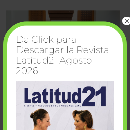
×
Da Click para
Descargar la Revista
Latitud21 Agosto
2026
Cuando la solidaridad inspira; cumplen
sueños Fairmont Mayakoba y Make-A-Wish
México
1 julio, 2026