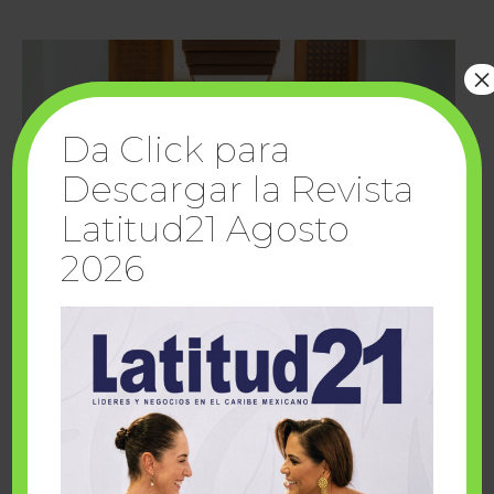
×
Da Click para
Descargar la Revista
Latitud21 Agosto
2026
Cuando la solidaridad inspira; cumplen
sueños Fairmont Mayakoba y Make-A-Wish
México
1 julio, 2026