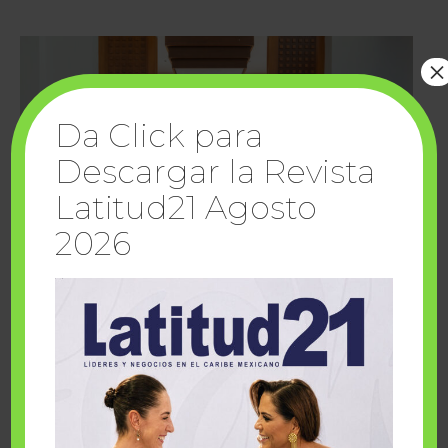
×
Da Click para
Descargar la Revista
Latitud21 Agosto
2026
Cuando la solidaridad inspira; cumplen
sueños Fairmont Mayakoba y Make-A-Wish
México
1 julio, 2026