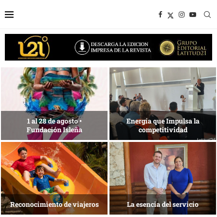
Desarrollo en disputa… ¿Hasta
dónde crecer?
Más allá del descanso
La nueva agenda de Quintana
1 de agosto • Torneo de Golf
Roo
ACOTUR