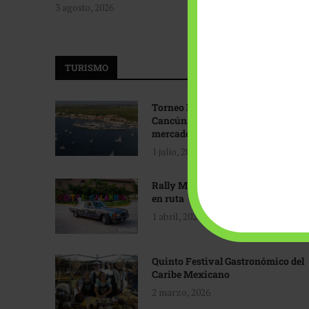
3 agosto, 2026
TURISMO
Torneo Internacional de Pesca
Cancún: Navegando hacia nuevos
mercados
1 julio, 2026
Rally Maya: Herencia automotriz
en ruta
1 abril, 2026
Quinto Festival Gastronómico del
Caribe Mexicano
2 marzo, 2026