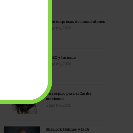
IA en empresas de cincuentones
3 agosto, 2026
TMEC y turismo
3 agosto, 2026
Un respiro para el Caribe
mexicano
3 agosto, 2026
Sherlock Holmes y la IA