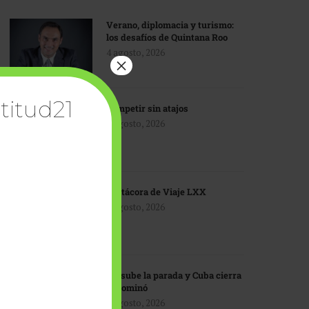
Verano, diplomacia y turismo:
los desafíos de Quintana Roo
4 agosto, 2026
×
titud21
Competir sin atajos
4 agosto, 2026
Bitácora de Viaje LXX
3 agosto, 2026
EU sube la parada y Cuba cierra
el dominó
3 agosto, 2026