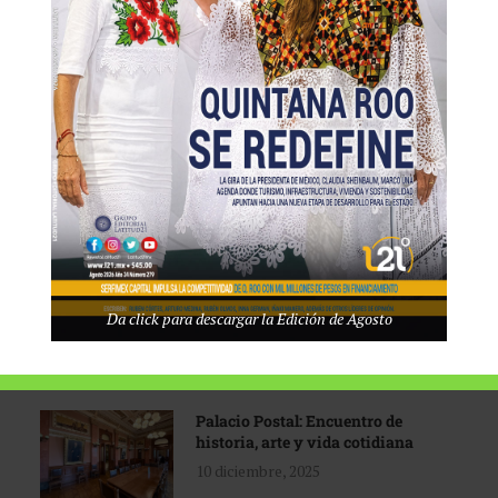
Tecnológico de Monterrey
3 agosto, 2026
Promoción turística con visión
1 abril, 2026
Industria global en
Da click para descargar la Edición de Agosto
reconfiguración
31 marzo, 2026
Palacio Postal: Encuentro de
historia, arte y vida cotidiana
10 diciembre, 2025