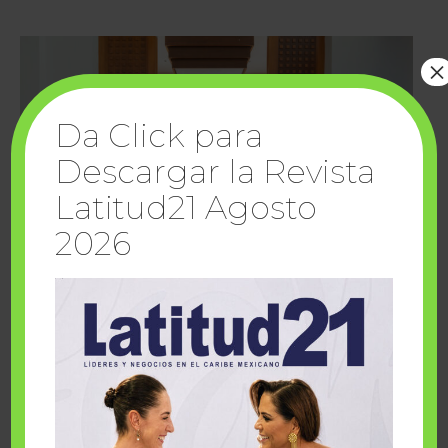
×
Da Click para
Descargar la Revista
Latitud21 Agosto
2026
Cuando la solidaridad inspira; cumplen
sueños Fairmont Mayakoba y Make-A-Wish
México
1 julio, 2026