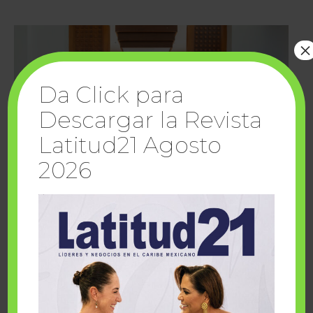
×
Da Click para
Descargar la Revista
Latitud21 Agosto
2026
Cuando la solidaridad inspira; cumplen
sueños Fairmont Mayakoba y Make-A-Wish
México
1 julio, 2026