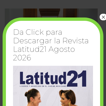
×
Da Click para
Descargar la Revista
Latitud21 Agosto
2026
Cuando la solidaridad inspira; cumplen
sueños Fairmont Mayakoba y Make-A-Wish
México
1 julio, 2026