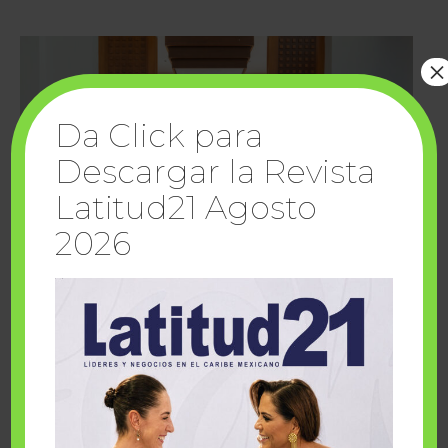
×
Da Click para
Descargar la Revista
Latitud21 Agosto
2026
Cuando la solidaridad inspira; cumplen
sueños Fairmont Mayakoba y Make-A-Wish
México
1 julio, 2026