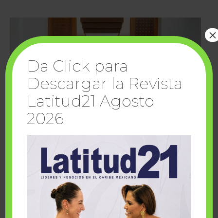
×
Da Click para
Descargar la Revista
Latitud21 Agosto
2026
Cuando la solidaridad inspira; cumplen
sueños Fairmont Mayakoba y Make-A-Wish
México
1 julio, 2026