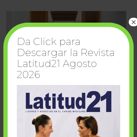
×
Da Click para
Descargar la Revista
Latitud21 Agosto
2026
Cuando la solidaridad inspira; cumplen
sueños Fairmont Mayakoba y Make-A-Wish
México
1 julio, 2026