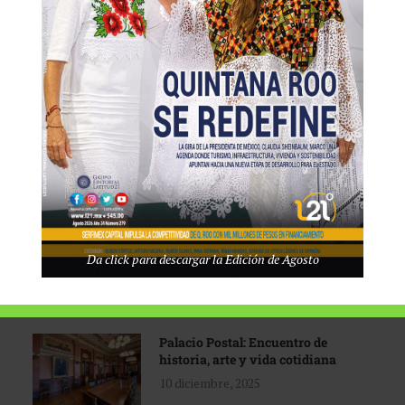
Tecnológico de Monterrey
3 agosto, 2026
Promoción turística con visión
1 abril, 2026
Industria global en
Da click para descargar la Edición de Agosto
reconfiguración
31 marzo, 2026
Palacio Postal: Encuentro de
historia, arte y vida cotidiana
10 diciembre, 2025