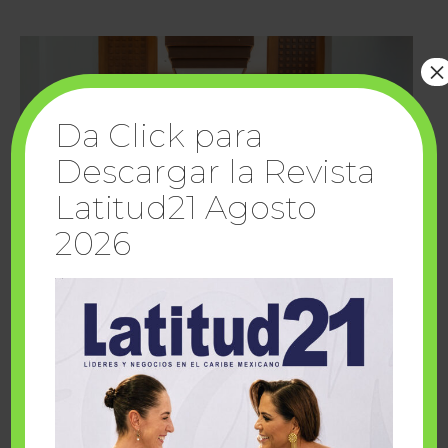
×
Da Click para
Descargar la Revista
Latitud21 Agosto
2026
Cuando la solidaridad inspira; cumplen
sueños Fairmont Mayakoba y Make-A-Wish
México
1 julio, 2026