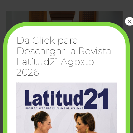
×
Da Click para
Descargar la Revista
Latitud21 Agosto
2026
Cuando la solidaridad inspira; cumplen
sueños Fairmont Mayakoba y Make-A-Wish
México
1 julio, 2026