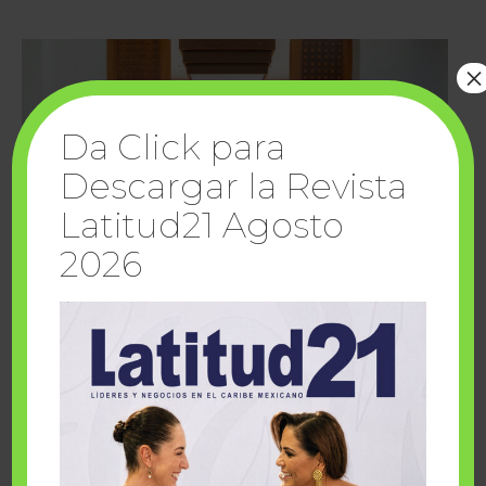
×
Da Click para
Descargar la Revista
Latitud21 Agosto
2026
Cuando la solidaridad inspira; cumplen
sueños Fairmont Mayakoba y Make-A-Wish
México
1 julio, 2026