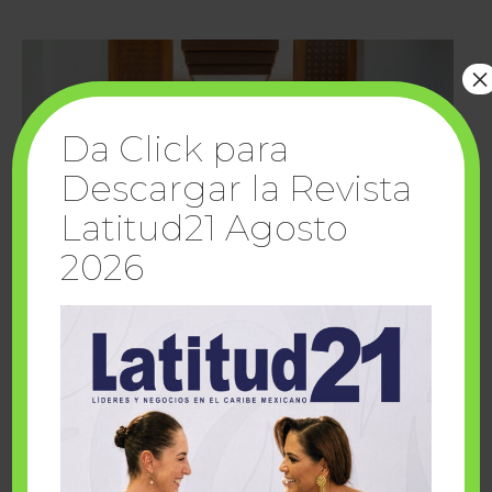
×
Da Click para
Descargar la Revista
Latitud21 Agosto
2026
Cuando la solidaridad inspira; cumplen
sueños Fairmont Mayakoba y Make-A-Wish
México
1 julio, 2026