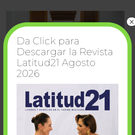
×
Da Click para
Descargar la Revista
Latitud21 Agosto
2026
Cuando la solidaridad inspira; cumplen
sueños Fairmont Mayakoba y Make-A-Wish
México
1 julio, 2026